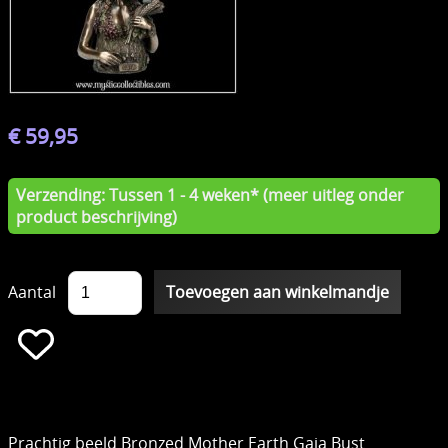
€ 59,95
Verzending: Tussen 1 - 4 weken* (meer uitleg onder
product beschrijving)
Aantal
Prachtig beeld Bronzed Mother Earth Gaia Bust