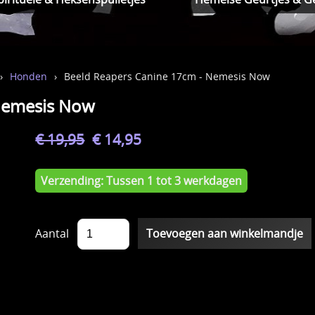
›
Honden
›
Beeld Reapers Canine 17cm - Nemesis Now
Nemesis Now
€ 19,95
€ 14,95
Verzending: Tussen 1 tot 3 werkdagen
Aantal