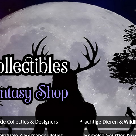
de Collecties & Designers
Prachtige Dieren & Wildli
pirituele & Heksenspulletjes
Hemelse Geurtjes & Ge