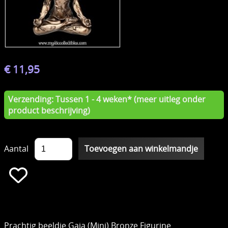
€ 11,95
Verzending: Tussen 1 - 4 weken* (meer uitleg onder
product beschrijving)
Aantal
Prachtig beeldje Gaia (Mini) Bronze Figurine