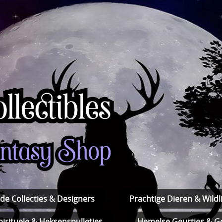
de Collecties & Designers
Prachtige Dieren & Wildli
pirituele & Heksenspulletjes
Hemelse Geurtjes & Ge