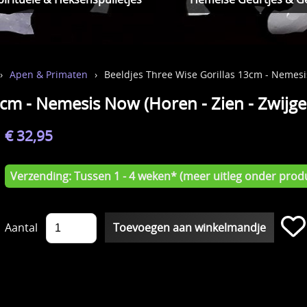
›
Apen & Primaten
›
Beeldjes Three Wise Gorillas 13cm - Nemesi
3cm - Nemesis Now (Horen - Zien - Zwijge
€ 32,95
Verzending: Tussen 1 - 4 weken* (meer uitleg onder produ
Aantal