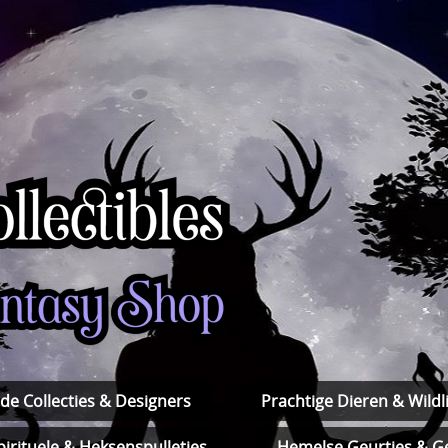
de Collecties & Designers
Prachtige Dieren & Wildli
pirituele & Heksenspulletjes
Hemelse Geurtjes & Ge