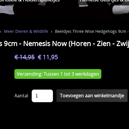
›
Meer Dieren & Wildlife
›
Beeldjes Three Wise Hedgehogs 9cm - N
9cm - Nemesis Now (Horen - Zien - Zwijge
€ 14,95
€ 11,95
Verzending: Tussen 1 tot 3 werkdagen
Aantal