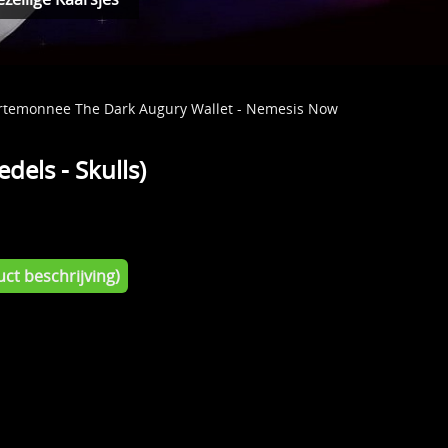
Portemonnee The Dark Augury Wallet - Nemesis Now
els - Skulls)
ct beschrijving)