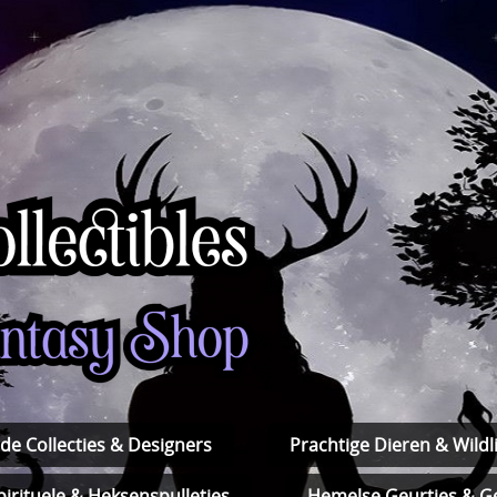
de Collecties & Designers
Prachtige Dieren & Wildli
pirituele & Heksenspulletjes
Hemelse Geurtjes & Ge