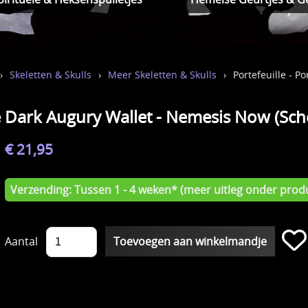
›
Skeletten & Skulls
›
Meer Skeletten & Skulls
›
Portefeuille - 
 Dark Augury Wallet - Nemesis Now (Sched
€ 21,95
Verzending: Tussen 1 - 4 weken* (meer uitleg onder produ
Aantal