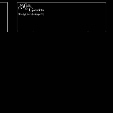
s Now
Beeldjes Three Wise Pugs 8.5cm - Nemesis Now
(Mopshondjes) (Horen - Zien -
€ 21,95