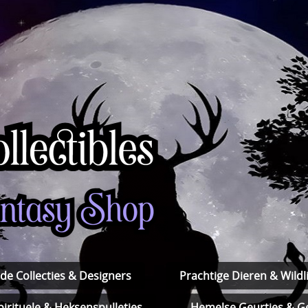
de Collecties & Designers
Prachtige Dieren & Wildli
pirituele & Heksenspulletjes
Hemelse Geurtjes & Ge