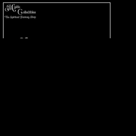
Beeldjes Three Wise Westies 8cm (West
Highland White Terriers) - Nemesis No
€ 13,95