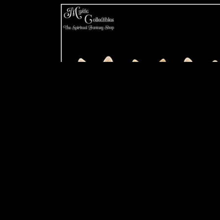
Beeldjes Three Wise Ginger Cats - Nemesi
(Horen - Zien - Zwijgen)
€ 16,95